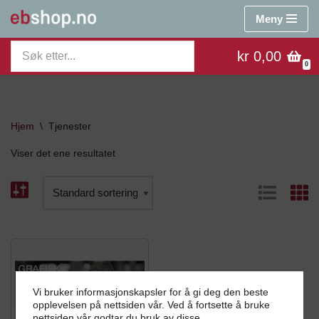
Meny
Hopp
kr 0,00
til
0
innholdet
Hjem
\
Tjenester
Viser det ene resultatet
Vi bruker informasjonskapsler for å gi deg den beste
opplevelsen på nettsiden vår. Ved å fortsette å bruke
nettsiden vår godtar du bruk av disse.