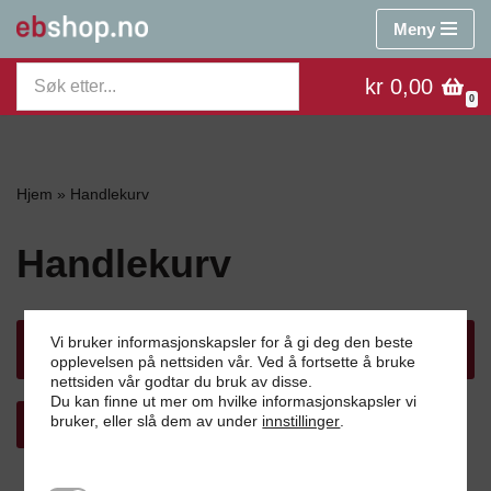
Meny
Hopp
kr 0,00
til
0
innholdet
Hjem
»
Handlekurv
Handlekurv
Vi bruker informasjonskapsler for å gi deg den beste
Handlekurven din er tom.
opplevelsen på nettsiden vår. Ved å fortsette å bruke
nettsiden vår godtar du bruk av disse.
Du kan finne ut mer om hvilke informasjonskapsler vi
bruker, eller slå dem av under
innstillinger
.
Tilbake til butikken