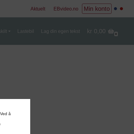
Min konto
Aktuelt
EBvideo.no
kr 0,00
kilt
Lastebil
Lag din egen tekst
0
 Ved å
r