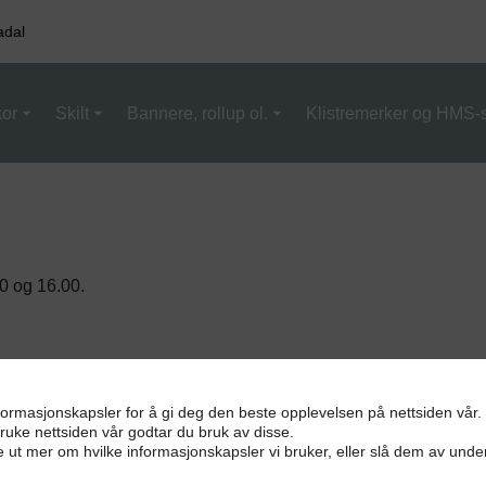
adal
kor
Skilt
Bannere, rollup ol.
Klistremerker og HMS-s
00 og 16.00.
nformasjonskapsler for å gi deg den beste opplevelsen på nettsiden vår.
bruke nettsiden vår godtar du bruk av disse.
e ut mer om hvilke informasjonskapsler vi bruker, eller slå dem av unde