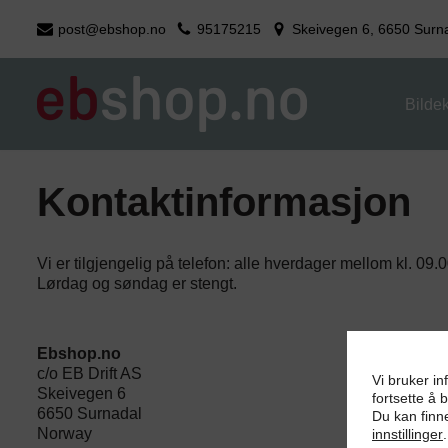
post@ebshop.no
95175215
Skeivegen 6, 6650 Surn
Hopp
til
innholdet
Bilde
Kontaktinformasjon
Vi er tilgjengelig på telefon: alle hverdager mellom kl. 09.
Lørdag og søndag er stengt.
Ebshop.no
c/o EB Drift AS
Vi bruker i
Skeivegen 6
fortsette å 
6650 Surnadal
Du kan finn
Norway
innstillinger
.