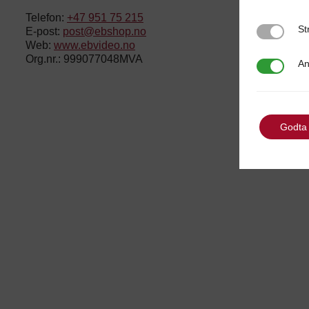
Telefon:
+47 951 75 215
St
Strengt n
E-post:
post@ebshop.no
Web:
www.ebvideo.no
Org.nr.: 999077048MVA
An
Analytics
Godta