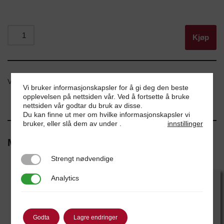
Kjøp
Varenummer:
ddef
Vi bruker informasjonskapsler for å gi deg den beste
opplevelsen på nettsiden vår. Ved å fortsette å bruke
nettsiden vår godtar du bruk av disse.
Du kan finne ut mer om hvilke informasjonskapsler vi
bruker, eller slå dem av under
.
innstillinger
Monteringsfilmer
Strengt nødvendige
Strengt nødvendige
Analytics
Analytics
Godta
Lagre endringer