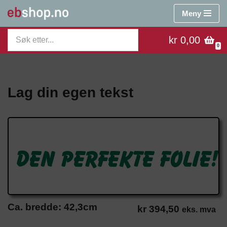
Meny
Hopp
kr 0,00
til
0
innholdet
Lag din egen tekst
Den perfekte folie!
Ca. bredde:
42,3
cm
kr
394,50
eks. mva