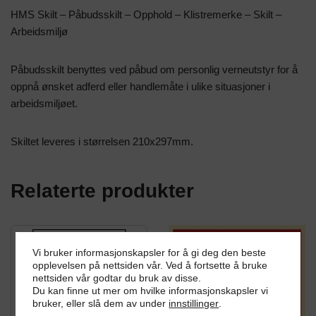
HMS Skilt – Påbudsskilt – Opphold – Klistremerke – Skilt –
Arbeidsmiljø
Påbudsskilt benyttes ved påbud om personlig verneutstyr for å
oppnå ønsket adferd eller handlemåte i ulike situasjoner i
arbeidsmiljøet.
Skiltet leveres i størrelsen 210x297mm.
Relaterte produkter
Vi bruker informasjonskapsler for å gi deg den beste
opplevelsen på nettsiden vår. Ved å fortsette å bruke
nettsiden vår godtar du bruk av disse.
Du kan finne ut mer om hvilke informasjonskapsler vi
bruker, eller slå dem av under
innstillinger
.