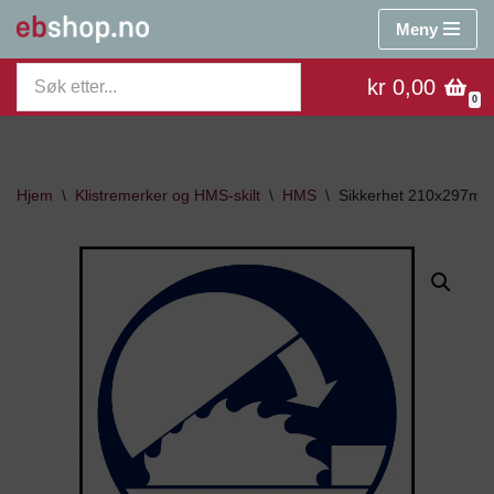
Meny
Hopp
kr 0,00
til
0
innholdet
Hjem
\
Klistremerker og HMS-skilt
\
HMS
\
Sikkerhet 210x297m