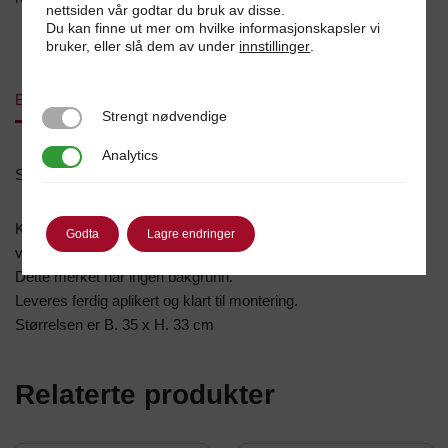
nettsiden vår godtar du bruk av disse.
Du kan finne ut mer om hvilke informasjonskapsler vi
bruker, eller slå dem av under
innstillinger
.
Beskrivelse
Strengt nødvendige
Strengt nødvendige
Analytics
Analytics
Scanialogo med griff, konturskjært hvit folie
Konturskjært merke i hvit folie, leveres i sett for høyre og
Godta
Lagre endringer
venstre side.
Dette merket har ingen bakgrunn.
Leveres ferdig aplikert og klart til montering.
Størrelsen er B. 35 x H. 33 cm
Relaterte produkter