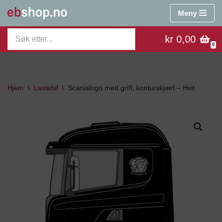
Meny
Hopp
kr 0,00
til
0
innholdet
Hjem
\
Lastebil
\
Scanialogo med griff, konturskjært – Hvit