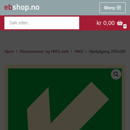
Meny
Hopp
kr 0,00
til
0
innholdet
Hjem
\
Klistremerker og HMS-skilt
\
HMS
\
Nødutgang 200x200