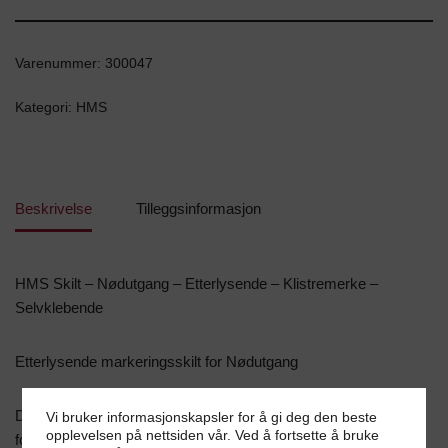
Varenummer:
300047
Kategori:
HMS
Beskrivelse
Tilleggsinformasjon
HMS Skilt – Nødutgang – Etterlysende – Klistremerke –
Selvklebende
Etterlysende markeringsskilt for Nødutgang
Denne typen skilt benyttes som markeringsskilt da de er
Vi bruker informasjonskapsler for å gi deg den beste
opplevelsen på nettsiden vår. Ved å fortsette å bruke
fotoluminiserende og lyser i mørket dersom strømmen går.