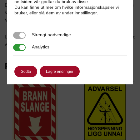
nettsiden vår godtar du bruk av disse.
Det betyr at skiltet lades opp i dagslys eller kunstig lys. Dersom
Du kan finne ut mer om hvilke informasjonskapsler vi
strømmen går vil skiltet lyse i mørket i en gitt periode.
bruker, eller slå dem av under
innstillinger
.
Våre skilt produseres i folie av høy kvalitet.
Strengt nødvendige
Strengt nødvendige
Leveres i etterlysende skilt (2mm gobonplate) eller selvklebende
vinyl.
Analytics
Analytics
Relaterte produkter
Godta
Lagre endringer