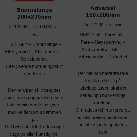
Advarsel
Brannslange
150x200mm
200x300mm
kr
120,00
eks. mva
kr
149,00
–
kr
169,00
eks.
HMS Skilt – Fareskilt –
mva
Fare – Høyspenning –
HMS Skilt – Brannslange –
Klistremerke – Skilt –
Etterlysende – Klistremerke –
Arbeidsmiljø – Sikkerhet
Selvklebende
Etterlysende markeringsskilt
Der det kan medføre fare
ved Brann
for sikkerheten på
arbeidsplassen skal det
Denne typen skilt benyttes
settes opp nødvendige
som markeringsskilt da de er
merking.
fotoluminiserende og lyser i
Området skal markeres på
mørket dersom strømmen
en slik måte at budskapet
går.
og situasjonen oppfattes
Det betyr at skiltet lades opp i
raskt.
dagslys eller kunstig lys.