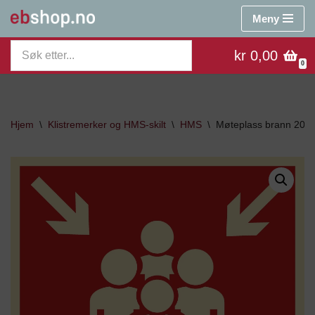
Meny
Hopp
kr 0,00
til
0
innholdet
Hjem
\
Klistremerker og HMS-skilt
\
HMS
\
Møteplass brann 20