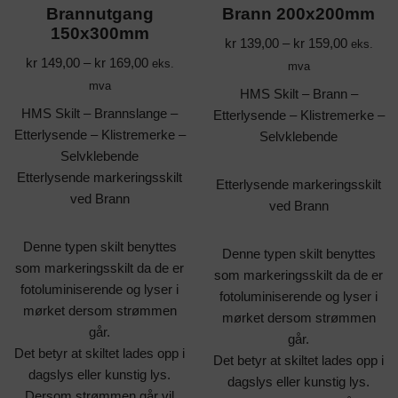
Brannutgang
Brann 200x200mm
150x300mm
kr
139,00
–
kr
159,00
eks.
kr
149,00
–
kr
169,00
eks.
mva
mva
HMS Skilt – Brann –
HMS Skilt – Brannslange –
Etterlysende – Klistremerke –
Etterlysende – Klistremerke –
Selvklebende
Selvklebende
Etterlysende markeringsskilt
Etterlysende markeringsskilt
ved Brann
ved Brann
Denne typen skilt benyttes
Denne typen skilt benyttes
som markeringsskilt da de er
som markeringsskilt da de er
fotoluminiserende og lyser i
fotoluminiserende og lyser i
mørket dersom strømmen
mørket dersom strømmen
går.
går.
Det betyr at skiltet lades opp i
Det betyr at skiltet lades opp i
dagslys eller kunstig lys.
dagslys eller kunstig lys.
Dersom strømmen går vil