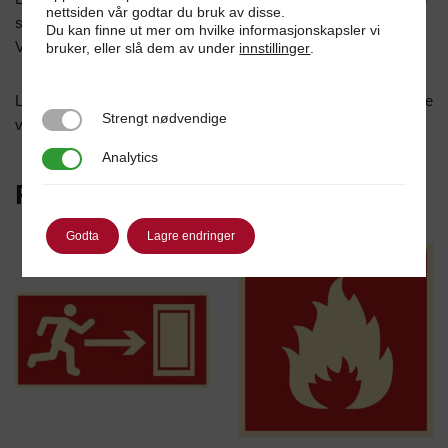
nettsiden vår godtar du bruk av disse.
strømmen går vil skiltet lyse i mørket i en gitt periode.
Du kan finne ut mer om hvilke informasjonskapsler vi
Våre skilt produseres i folie av høy kvalitet.
bruker, eller slå dem av under
innstillinger
.
Leveres i etterlysende skilt (2mm gobonplate) eller selvklebende
Strengt nødvendige
Strengt nødvendige
vinyl.
Analytics
Analytics
Relaterte produkter
Godta
Lagre endringer