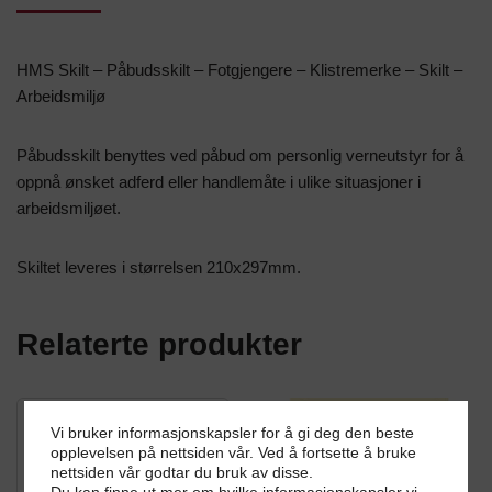
HMS Skilt – Påbudsskilt – Fotgjengere – Klistremerke – Skilt –
Arbeidsmiljø
Påbudsskilt benyttes ved påbud om personlig verneutstyr for å
oppnå ønsket adferd eller handlemåte i ulike situasjoner i
arbeidsmiljøet.
Skiltet leveres i størrelsen 210x297mm.
Relaterte produkter
Vi bruker informasjonskapsler for å gi deg den beste
opplevelsen på nettsiden vår. Ved å fortsette å bruke
nettsiden vår godtar du bruk av disse.