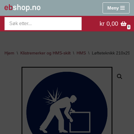
Meny
Hopp
kr 0,00
til
0
innholdet
Hjem
\
Klistremerker og HMS-skilt
\
HMS
\
Løfteteknikk 210x29