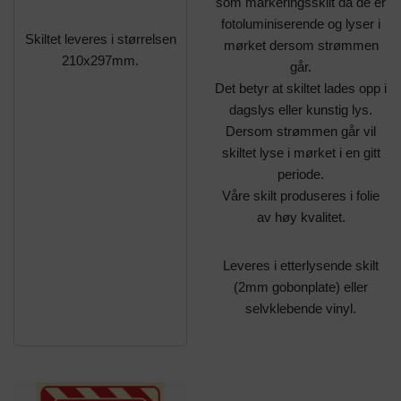
som markeringsskilt da de er
fotoluminiserende og lyser i
Skiltet leveres i størrelsen
mørket dersom strømmen
210x297mm.
går.
Det betyr at skiltet lades opp i
dagslys eller kunstig lys.
Dersom strømmen går vil
skiltet lyse i mørket i en gitt
periode.
Våre skilt produseres i folie
av høy kvalitet.
Leveres i etterlysende skilt
(2mm gobonplate) eller
selvklebende vinyl.