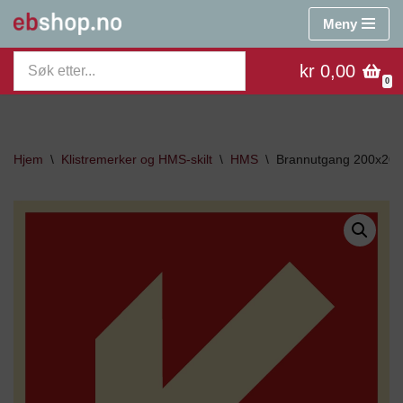
Meny
Hopp
kr 0,00
til
0
innholdet
Hjem
\
Klistremerker og HMS-skilt
\
HMS
\
Brannutgang 200x2