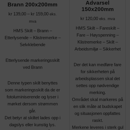
Advarsel
Brann 200x200mm
150x200mm
kr
139,00
–
kr
159,00
eks.
kr
120,00
eks. mva
mva
HMS Skilt – Fareskilt –
HMS Skilt – Brann –
Fare – Høyspenning –
Etterlysende – Klistremerke –
Klistremerke – Skilt –
Selvklebende
Arbeidsmiljø – Sikkerhet
Etterlysende markeringsskilt
Der det kan medføre fare
ved Brann
for sikkerheten på
arbeidsplassen skal det
Denne typen skilt benyttes
settes opp nødvendige
som markeringsskilt da de er
merking.
fotoluminiserende og lyser i
Området skal markeres på
mørket dersom strømmen
en slik måte at budskapet
går.
og situasjonen oppfattes
Det betyr at skiltet lades opp i
raskt.
dagslys eller kunstig lys.
Merkene leveres i sterk gul