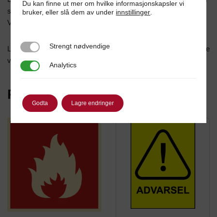
Du kan finne ut mer om hvilke informasjonskapsler vi
strømmen går vil skiltet lyse i mørket i en gitt periode.
bruker, eller slå dem av under
innstillinger
.
Våre skilt produseres i folie av høy kvalitet.
Strengt nødvendige
Strengt nødvendige
Leveres i etterlysende skilt (2mm gobonplate) eller selvklebende
vinyl.
Analytics
Analytics
Relaterte produkter
Godta
Lagre endringer