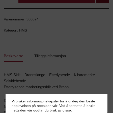
Varenummer:
300074
Kategori:
HMS
Beskrivelse
Tilleggsinformasjon
HMS Skilt – Brannslange – Etterlysende – Klistremerke –
Selvklebende
Etterlysende markeringsskilt ved Brann
Denne typen skilt benyttes som markeringsskilt da de er
Vi bruker informasjonskapsler for å gi deg den beste
opplevelsen på nettsiden vår. Ved å fortsette å bruke
fotoluminiserende og lyser i mørket dersom strømmen går.
nettsiden vår godtar du bruk av disse.
Det betyr at skiltet lades opp i dagslys eller kunstig lys. Dersom