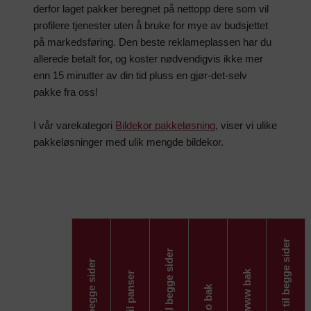
derfor laget pakker beregnet på nettopp dere som vil
profilere tjenester uten å bruke for mye av budsjettet
på markedsføring. Den beste reklameplassen har du
allerede betalt for, og koster nødvendigvis ikke mer
enn 15 minutter av din tid pluss en gjør-det-selv
pakke fra oss!
I vår varekategori
Bildekor pakkeløsning
, viser vi ulike
pakkeløsninger med ulik mengde bildekor.
Tre tekstlinjer til begge sider
Tlf / www til begge sider
Logo til begge sider
Tlf og www bak
Logo til panser
Logo bak