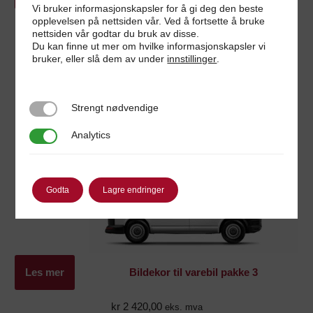
Vi bruker informasjonskapsler for å gi deg den beste
opplevelsen på nettsiden vår. Ved å fortsette å bruke
kr
2 160,00
eks. mva
nettsiden vår godtar du bruk av disse.
Du kan finne ut mer om hvilke informasjonskapsler vi
bruker, eller slå dem av under
innstillinger
.
Strengt nødvendige
Strengt nødvendige
Analytics
Analytics
Godta
Lagre endringer
Les mer
Bildekor til varebil pakke 3
kr
2 420,00
eks. mva