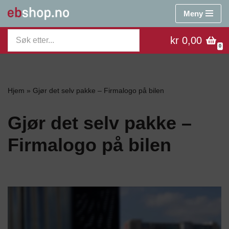
Meny
Hopp
kr 0,00
til
0
innholdet
Hjem
»
Gjør det selv pakke – Firmalogo på bilen
Gjør det selv pakke –
Firmalogo på bilen