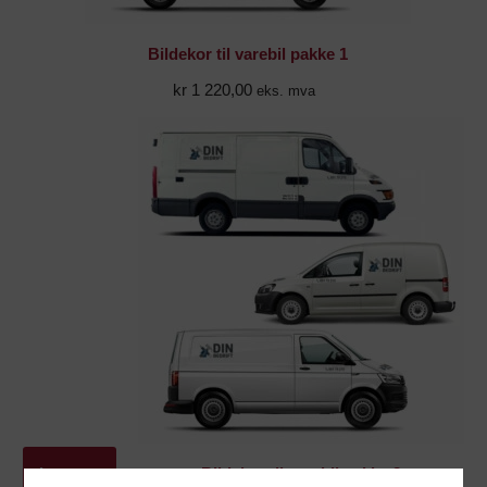
Bildekor til varebil pakke 1
kr
1 220,00
eks. mva
Les mer
Bildekor til varebil pakke 2